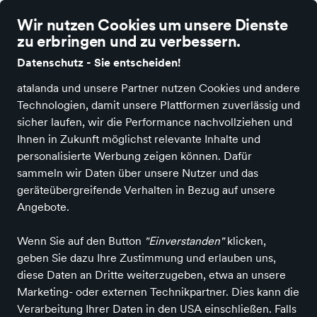
Wir nutzen Cookies um unsere Dienste
zu erbringen und zu verbessern.
Datenschutz - Sie entscheiden!
atalanda und unsere Partner nutzen Cookies und andere
Alle Kategorien
Neuheiten
Angebote
Sportartikel
Fashion & A
Technologien, damit unsere Plattformen zuverlässig und
sicher laufen, wir die Performance nachvollziehen und
Elba
Ihnen in Zukunft möglichst relevante Inhalte und
personalisierte Werbung zeigen können. Dafür
sammeln wir Daten über unsere Nutzer und das
geräteübergreifende Verhalten in Bezug auf unsere
Alle Produkte
Angebote.
Wenn Sie auf den Button
"Einverstanden"
klicken,
geben Sie dazu Ihre Zustimmung und erlauben uns,
ALLE FILTER
diese Daten an Dritte weiterzugeben, etwa an unsere
Marketing- oder externen Technikpartner. Dies kann die
Verarbeitung Ihrer Daten in den USA einschließen. Falls
Farbe