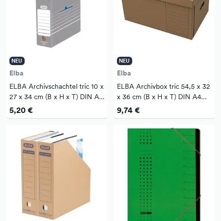
NEU
NEU
Elba
Elba
ELBA Archivschachtel tric 10 x
ELBA Archivbox tric 54,5 x 32
27 x 34 cm (B x H x T) DIN A4
x 36 cm (B x H x T) DIN A4
mit Archivdruck Wellpappe
mit Archivdruck Wellpappe
5,20 €
9,74 €
grau/weiß
naturbraun