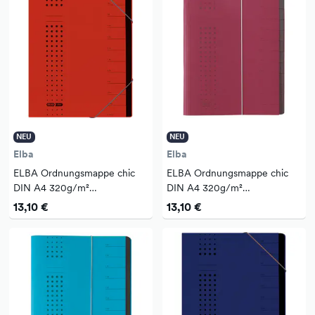
NEU
NEU
Elba
Elba
ELBA Ordnungsmappe chic
ELBA Ordnungsmappe chic
DIN A4 320g/m²
DIN A4 320g/m²
Intensivkarton, recycelt Farbe:
Intensivkarton, recycelt Farbe:
13,10 €
13,10 €
rot 12 Fächer
bordeaux 12 Fächer