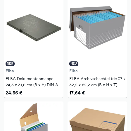
NEU
NEU
Elba
Elba
ELBA Dokumentenmappe
ELBA Archivschachtel tric 37 x
24,5 x 31,8 cm (B x H) DIN A4
32,2 x 62,2 cm (B x H x T)
80 Bl. (80 g/m²) 10mm
DIN A4 mit Archivdruck
24,36 €
17,64 €
Hartpappe, recycelt schwarz
Wellpappe grau/weiß