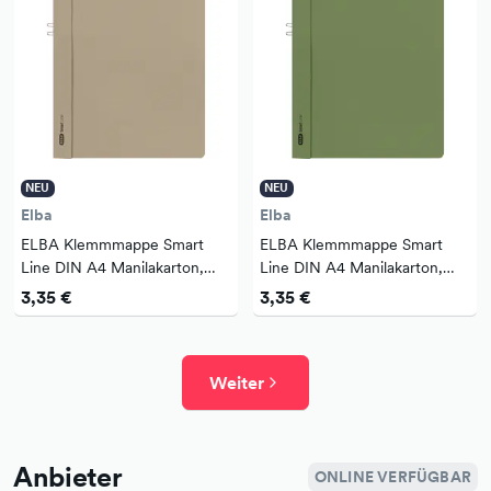
NEU
NEU
Elba
Elba
ELBA Klemmmappe Smart
ELBA Klemmmappe Smart
Line DIN A4 Manilakarton,
Line DIN A4 Manilakarton,
recycelt Farbe der Rückseite:
recycelt Farbe der Rückseite:
3,35 €
3,35 €
grau
grün
Weiter
Anbieter
ONLINE VERFÜGBAR