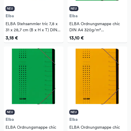
NEU
NEU
Elba
Elba
ELBA Stehsammler tric 7,8 x
ELBA Ordnungsmappe chic
31 x 28,7 cm (B x H x T) DIN
DIN A4 320g/m²
A4 Werkstoff: Wellpappe
Intensivkarton, recycelt Farbe:
3,18 €
13,10 €
naturbraun
grün 12 Fächer
NEU
NEU
Elba
Elba
ELBA Ordnungsmappe chic
ELBA Ordnungsmappe chic