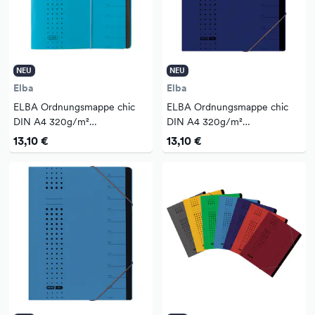
NEU
NEU
Elba
Elba
ELBA Ordnungsmappe chic
ELBA Ordnungsmappe chic
DIN A4 320g/m²
DIN A4 320g/m²
Intensivkarton, recycelt Farbe:
Intensivkarton, recycelt Farbe:
13,10 €
13,10 €
blau 12 Fächer
dunkelblau 12 Fächer