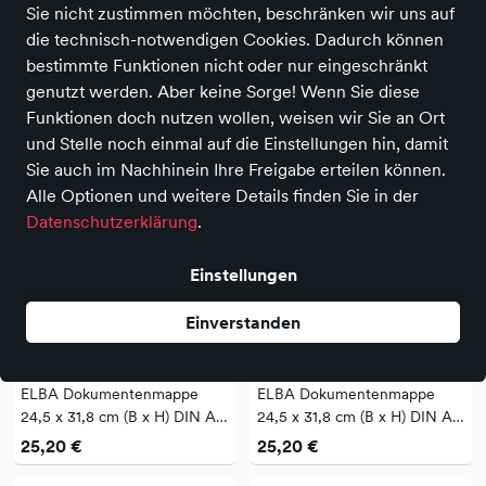
Sie nicht zustimmen möchten, beschränken wir uns auf
die technisch-notwendigen Cookies. Dadurch können
222 Produkte
bestimmte Funktionen nicht oder nur eingeschränkt
genutzt werden. Aber keine Sorge! Wenn Sie diese
Funktionen doch nutzen wollen, weisen wir Sie an Ort
und Stelle noch einmal auf die Einstellungen hin, damit
Sie auch im Nachhinein Ihre Freigabe erteilen können.
Alle Optionen und weitere Details finden Sie in der
Datenschutzerklärung
.
Einstellungen
Einverstanden
NEU
NEU
Elba
Elba
ELBA Dokumentenmappe
ELBA Dokumentenmappe
24,5 x 31,8 cm (B x H) DIN A4
24,5 x 31,8 cm (B x H) DIN A4
180 Bl. (80 g/m²) 20mm
280 Bl. (80 g/m²) 30mm
25,20 €
25,20 €
Hartpappe, recycelt schwarz
Hartpappe, recycelt schwarz