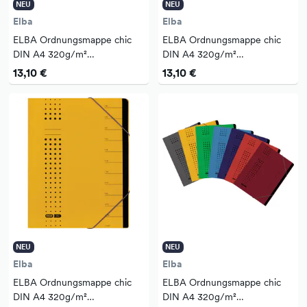
NEU
NEU
Elba
Elba
ELBA Ordnungsmappe chic
ELBA Ordnungsmappe chic
DIN A4 320g/m²
DIN A4 320g/m²
Intensivkarton, recycelt Farbe:
Intensivkarton, recycelt Farbe:
13,10 €
13,10 €
blau 7 Fächer
dunkelblau 7 Fächer
NEU
NEU
Elba
Elba
ELBA Ordnungsmappe chic
ELBA Ordnungsmappe chic
DIN A4 320g/m²
DIN A4 320g/m²