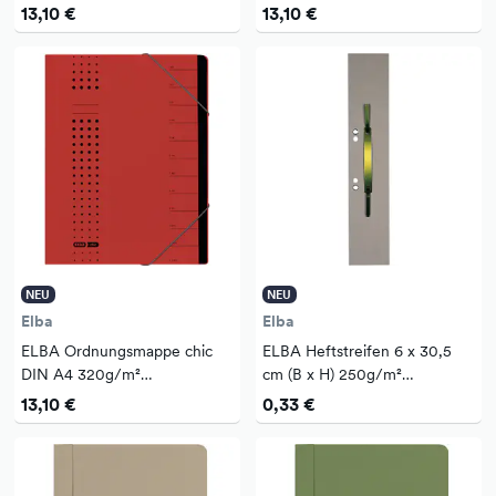
Intensivkarton, recycelt Farbe:
Intensivkarton, recycelt Farbe:
13,10 €
13,10 €
gelb 7 Fächer
bordeaux 7 Fächer
NEU
NEU
Elba
Elba
ELBA Ordnungsmappe chic
ELBA Heftstreifen 6 x 30,5
DIN A4 320g/m²
cm (B x H) 250g/m²
Intensivkarton, recycelt Farbe:
Manilakarton, recycelt grau
13,10 €
0,33 €
rot 7 Fächer