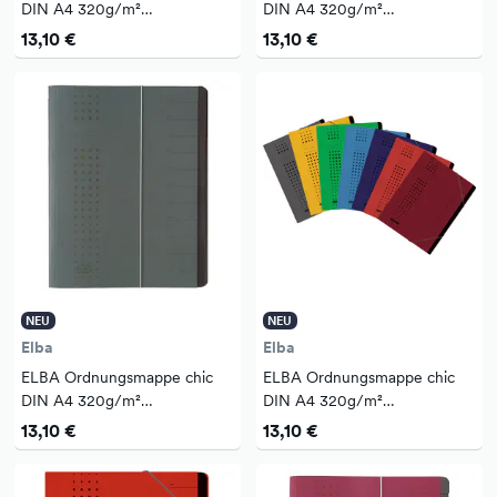
DIN A4 320g/m²
DIN A4 320g/m²
Intensivkarton, recycelt Farbe:
Intensivkarton, recycelt Farbe:
13,10 €
13,10 €
grün 7 Fächer
gelb 12 Fächer
NEU
NEU
Elba
Elba
ELBA Ordnungsmappe chic
ELBA Ordnungsmappe chic
DIN A4 320g/m²
DIN A4 320g/m²
Intensivkarton, recycelt Farbe:
Intensivkarton, recycelt Farbe:
13,10 €
13,10 €
anthrazit 12 Fächer
anthrazit 7 Fächer