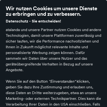
Wir nutzen Cookies um unsere Dienste
zu erbringen und zu verbessern.
Datenschutz - Sie entscheiden!
atalanda und unsere Partner nutzen Cookies und andere
Alle Kategorien
Neuheiten
Angebote
Sportartikel
Fashion & A
Technologien, damit unsere Plattformen zuverlässig und
sicher laufen, wir die Performance nachvollziehen und
Einkaufen in
Ihnen in Zukunft möglichst relevante Inhalte und
Heilbronn
Bürobedarf
Schreibwaren
Papierprodukte
personalisierte Werbung zeigen können. Dafür
Papierprodukte in Heilbronn
sammeln wir Daten über unsere Nutzer und das
geräteübergreifende Verhalten in Bezug auf unsere
Angebote.
ALLE FILTER
Wenn Sie auf den Button
"Einverstanden"
klicken,
geben Sie dazu Ihre Zustimmung und erlauben uns,
Marken
Farbe
Größe
diese Daten an Dritte weiterzugeben, etwa an unsere
Marketing- oder externen Technikpartner. Dies kann die
Verarbeitung Ihrer Daten in den USA einschließen. Falls
1.235 Produkte