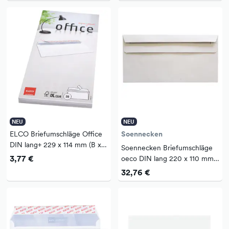
NEU
NEU
ELCO Briefumschläge Office
Soennecken
DIN lang+ 229 x 114 mm (B x
Soennecken Briefumschläge
H) mit Haftklebung ohne
3,77 €
oeco DIN lang 220 x 110 mm
Fenster 80g/m² hochweiß 25
(B x H) mit Selbstklebung
32,76 €
St./Pack.
ohne Fenster 75g/m² grau
1.000 St./Pack.