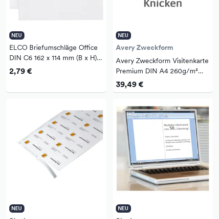
NEU
NEU
ELCO Briefumschläge Office
Avery Zweckform
DIN C6 162 x 114 mm (B x H)
Avery Zweckform Visitenkarte
mit Haftklebung ohne Fenster
2,79 €
Premium DIN A4 260g/m²
80g/m² hochweiß 25
weiß 25 Bl./Pack. 200
39,49 €
St./Pack.
St./Pack.
NEU
NEU