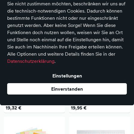
Sie nicht zustimmen möchten, beschränken wir uns auf
die technisch-notwendigen Cookies. Dadurch können
bestimmte Funktionen nicht oder nur eingeschränkt
genutzt werden. Aber keine Sorge! Wenn Sie diese
Funktionen doch nutzen wollen, weisen wir Sie an Ort
und Stelle noch einmal auf die Einstellungen hin, damit
Sie auch im Nachhinein Ihre Freigabe erteilen können.
Alle Optionen und weitere Details finden Sie in der
Datenschutzerklärung
.
Einstellungen
NEU
NEU
Avery Zweckform
Avery Zweckform
Einverstanden
Avery Zweckform
Avery Zweckform Visitenkarte
Regiebericht 1769 DIN A4
Classic DIN A4 200g/m² weiß
selbstdurchschreibend 1
25 Bl./Pack. 250 St./Pack.
19,32 €
19,95 €
Durchschlag 2 x 40 Bl.