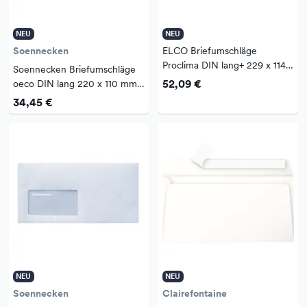
NEU
NEU
Soennecken
ELCO Briefumschläge
Proclima DIN lang+ 229 x 114
Soennecken Briefumschläge
mm (B x H) mit Haftklebung
52,09 €
oeco DIN lang 220 x 110 mm
mit Fenster 100g/m²
(B x H) mit Selbstklebung mit
34,45 €
hochweiß 500 St./Pack.
Fenster 75g/m² grau 1.000
St./Pack.
NEU
NEU
Soennecken
Clairefontaine