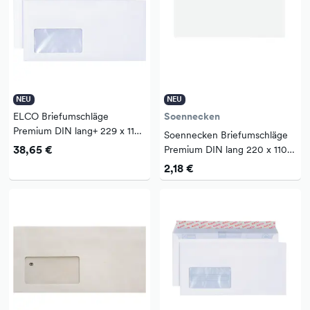
NEU
NEU
ELCO Briefumschläge
Soennecken
Premium DIN lang+ 229 x 114
Soennecken Briefumschläge
mm (B x H) mit Haftklebung
38,65 €
Premium DIN lang 220 x 110
mit Fenster 80g/m² hochweiß
mm (B x H) mit Haftklebung
2,18 €
500 St./Pack.
ohne Fenster 100g/m² weiß
25 St./Pack.