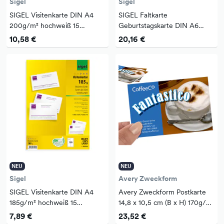
Sigel
Sigel
SIGEL Visitenkarte DIN A4
SIGEL Faltkarte
200g/m² hochweiß 15
Geburtstagskarte DIN A6
Bl./Pack. 150 St./Pack.
220g/m² farbig Geburtstag
10,58 €
20,16 €
Trio 10 St./Pack.
NEU
NEU
Sigel
Avery Zweckform
SIGEL Visitenkarte DIN A4
Avery Zweckform Postkarte
185g/m² hochweiß 15
14,8 x 10,5 cm (B x H) 170g/m²
Bl./Pack. 150 St./Pack.
Karton weiß 100 St./Pack.
7,89 €
23,52 €