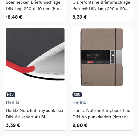
Soennecken Briefumschläge
Clairefontaine Briefumschläge
DIN lang 220 x 110 mm (B x H)
Pollen® DIN lang 220 x 110
mit Selbstklebung mit Fenster
mm (B x H) mit Haftklebung
18,48 €
8,39 €
75g/m² weiß 1.000 St./Pack.
ohne Fenster 120g/m²
elfenbein 20...
NEU
NEU
Herlitz
Herlitz
Herlitz Notizheft my.book flex
Herlitz Notizheft my.book flex
DIN A6 kariert 40 Bl.
DIN A5 punktkariert (dotted)
40 Bl.
3,39 €
9,60 €