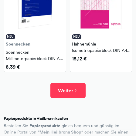
NEU
NEU
Soennecken
Hahnemühle
Isometriepapierblock DIN A4
Soennecken
80/85g/m² 50 Bl.
15,12 €
Millimeterpapierblock DIN A3
80g/m² 50 Bl.
8,39 €
Weiter
Papierprodukte in Heilbronn kaufen
Bestellen Sie
Papierprodukte
gleich bequem und günstig im
Online Portal von
“Mein Heilbronn Shop“
oder machen Sie einen