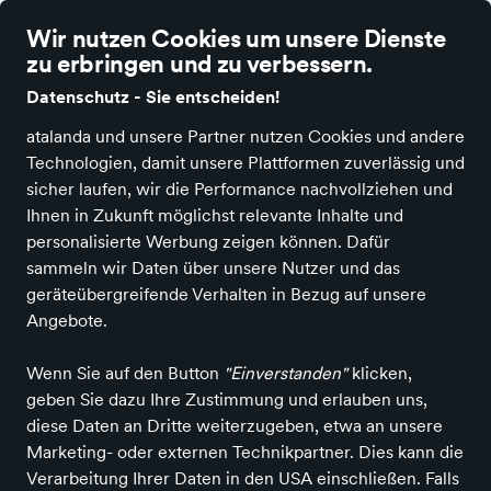
Wir nutzen Cookies um unsere Dienste
zu erbringen und zu verbessern.
Datenschutz - Sie entscheiden!
atalanda und unsere Partner nutzen Cookies und andere
Alle Kategorien
Neuheiten
Angebote
Sportartikel
Fashion & A
Technologien, damit unsere Plattformen zuverlässig und
sicher laufen, wir die Performance nachvollziehen und
Einkaufen in Heilbronn
Kunst & Unterhaltung
Hobby &
Ihnen in Zukunft möglichst relevante Inhalte und
Kunst
Kunsthandwerk & Hobby
Kunst- &
personalisierte Werbung zeigen können. Dafür
Bastelmaterialien
Bastelfarben, -tinten & -lacke
Stempelkissen
sammeln wir Daten über unsere Nutzer und das
Stempelkissen
in Heilbronn
geräteübergreifende Verhalten in Bezug auf unsere
Angebote.
ALLE FILTER
Wenn Sie auf den Button
"Einverstanden"
klicken,
geben Sie dazu Ihre Zustimmung und erlauben uns,
diese Daten an Dritte weiterzugeben, etwa an unsere
Marken
Marketing- oder externen Technikpartner. Dies kann die
Verarbeitung Ihrer Daten in den USA einschließen. Falls