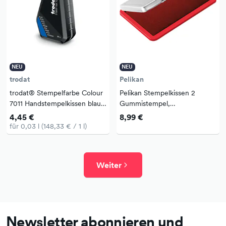
NEU
NEU
trodat
Pelikan
trodat® Stempelfarbe Colour
Pelikan Stempelkissen 2
7011 Handstempelkissen blau
Gummistempel,
28ml
Polymerstempel 110 x 70 mm
4,45 €
8,99 €
(B x H) rot
für 0,03 l (148,33 € / 1 l)
Weiter
Newsletter abonnieren und