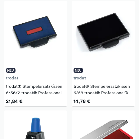
NEU
NEU
trodat
trodat
trodat® Stempelersatzkissen
trodat® Stempelersatzkissen
6/56/2 trodat® Professional®
6/58 trodat® Professional®
5460, 5460L 56 x 33 mm (B x
5208, 5274, 5474, 5480,
21,84 €
14,78 €
H) blau/rot 2 St./Pack.
5485, 55418, 55512 68 x 47
mm (B x H) ...