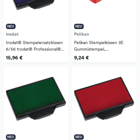
NEU
NEU
trodat
Pelikan
trodat® Stempelersatzkissen
Pelikan Stempelkissen 3E
6/56 trodat® Professional®
Gummistempel,
5117, 5204, 5206, 5460, 5465,
Polymerstempel 70 x 50 mm
15,96 €
9,24 €
5466/PL, 5558, 5558/PL,
(B x H) rot
55510, 5...
NEU
NEU