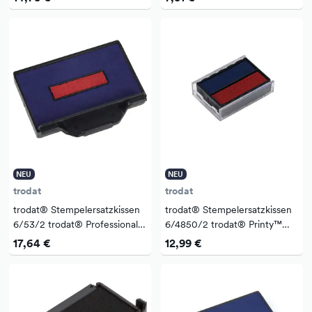
5485, 55418, 55512 68 x 47
4917 rot 2 St./Pack.
mm (B x H) ...
NEU
NEU
trodat
trodat
trodat® Stempelersatzkissen
trodat® Stempelersatzkissen
6/53/2 trodat® Professional®
6/4850/2 trodat® Printy™
5440L, 5440 blau/rot 2
4850, 4850/L blau/rot 2
17,64 €
12,99 €
St./Pack.
St./Pack.