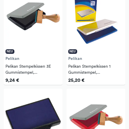
NEU
NEU
Pelikan
Pelikan
Pelikan Stempelkissen 3E
Pelikan Stempelkissen 1
Gummistempel,
Gummistempel,
Polymerstempel 70 x 50 mm
Polymerstempel 160 x 90 mm
9,24 €
25,20 €
(B x H) schwarz
(B x H) blau