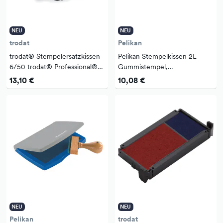
NEU
NEU
trodat
Pelikan
trodat® Stempelersatzkissen
Pelikan Stempelkissen 2E
6/50 trodat® Professional®
Gummistempel,
5030, 5200, 5430, 5431,
Polymerstempel 110 x 70 mm
13,10 €
10,08 €
5435, 5546 41 x 24 mm (B x
(B x H) schwarz nicht
H) rot 2 St...
dokumentenecht
NEU
NEU
Pelikan
trodat