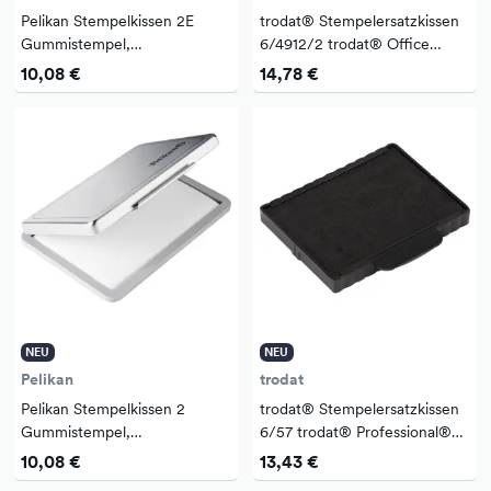
Pelikan Stempelkissen 2E
trodat® Stempelersatzkissen
Gummistempel,
6/4912/2 trodat® Office
Polymerstempel 110 x 70 mm
Printy™ 4912 blau/rot 2
10,08 €
14,78 €
(B x H) blau nicht
St./Pack.
dokumentenecht
NEU
NEU
Pelikan
trodat
Pelikan Stempelkissen 2
trodat® Stempelersatzkissen
Gummistempel,
6/57 trodat® Professional®
Polymerstempel 110 x 70 mm
5207, 5470 60 x 40 mm (B x
10,08 €
13,43 €
(B x H)
H) schwarz 2 St./Pack.