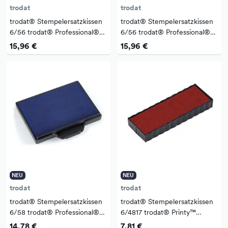
trodat
trodat
trodat® Stempelersatzkissen
trodat® Stempelersatzkissen
6/56 trodat® Professional®
6/56 trodat® Professional®
5117, 5204, 5206, 5460, 5465,
5117, 5204, 5206, 5460, 5465,
15,96 €
15,96 €
5466/PL, 5558, 5558/PL,
5466/PL, 5558, 5558/PL,
55510, 5...
55510, 5...
NEU
NEU
trodat
trodat
trodat® Stempelersatzkissen
trodat® Stempelersatzkissen
6/58 trodat® Professional®
6/4817 trodat® Printy™
5208, 5274, 5474, 5480,
4817/B, 4813, 4816/PL, 48313,
14,78 €
7,81 €