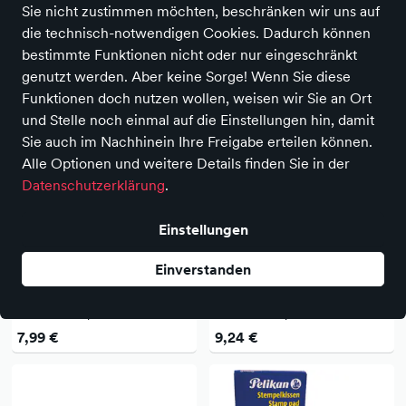
89 Produkte
Sie nicht zustimmen möchten, beschränken wir uns auf
die technisch-notwendigen Cookies. Dadurch können
bestimmte Funktionen nicht oder nur eingeschränkt
genutzt werden. Aber keine Sorge! Wenn Sie diese
Funktionen doch nutzen wollen, weisen wir Sie an Ort
und Stelle noch einmal auf die Einstellungen hin, damit
Sie auch im Nachhinein Ihre Freigabe erteilen können.
Alle Optionen und weitere Details finden Sie in der
Datenschutzerklärung
.
Einstellungen
NEU
NEU
Einverstanden
Pelikan
Pelikan
Pelikan Stempelkissen 3
Pelikan Stempelkissen 3E
Gummistempel,
Gummistempel,
Polymerstempel 70 x 50 mm
Polymerstempel 70 x 50 mm
7,99 €
9,24 €
(B x H) rot
(B x H) blau